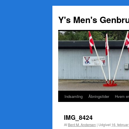
Y's Men's Genbr
Indsamling
Åbningstider
Hvem er
Hop
til
IMG_8424
indhold
Af
Bent M. Andersen
|
Udgivet
16. februa