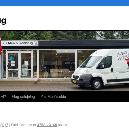
ug
 vi?
Flag udlejning
Y´s Men´s side
r 2017
|
Fuld størrelse er
4752 × 3168
pixels