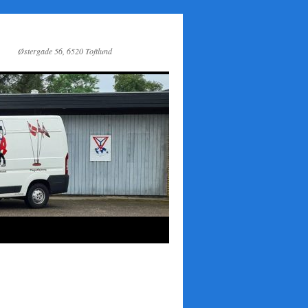
Østergade 56, 6520 Toftlund