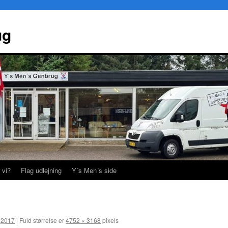
ug
 vi?
Flag udlejning
Y´s Men´s side
r 2017
|
Fuld størrelse er
4752 × 3168
pixels