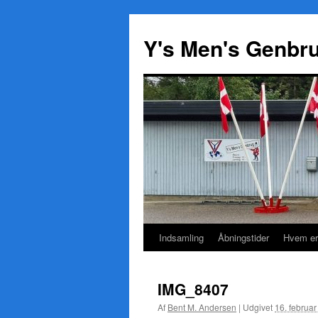
Y's Men's Genbr
Indsamling
Åbningstider
Hvem er
Hop
til
IMG_8407
indhold
Af
Bent M. Andersen
|
Udgivet
16. februa