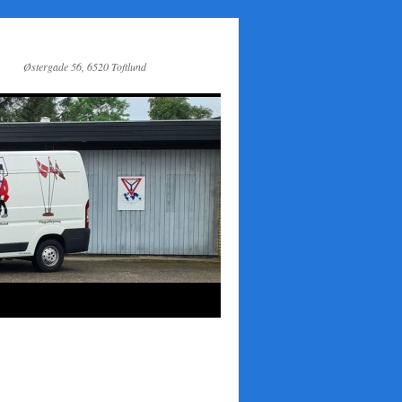
Østergade 56, 6520 Toftlund