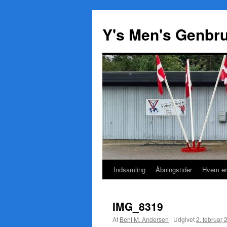
Y's Men's Genbr
Indsamling
Åbningstider
Hvem er
Hop
til
IMG_8319
indhold
Af
Bent M. Andersen
|
Udgivet
2. februar 