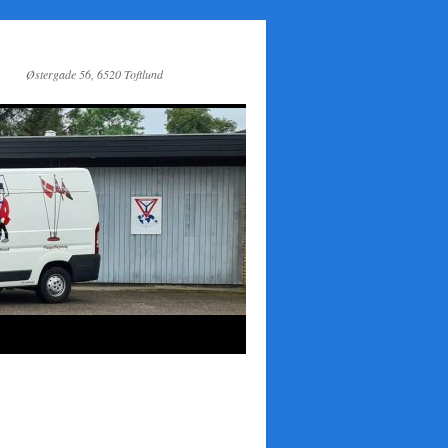
Østergade 56, 6520 Toftlund