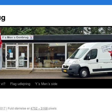
ug
 vi?
Flag udlejning
Y´s Men´s side
2017
|
Fuld størrelse er
4752 × 3168
pixels