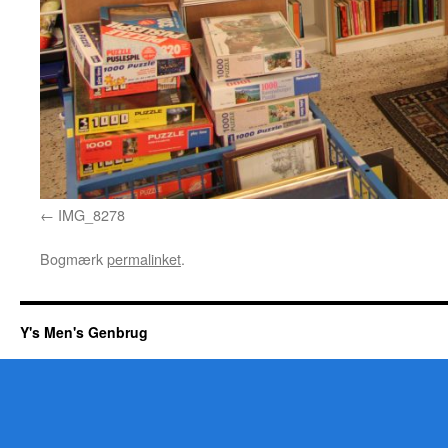
IMG_8278
Bogmærk
permalinket
.
Y's Men's Genbrug