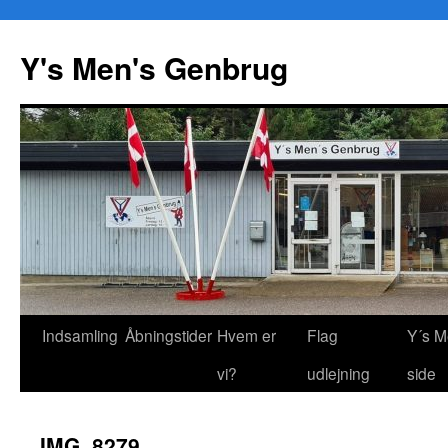
Y's Men's Genbrug
Hop
Indsamling
Åbningstider
Hvem er
Flag
Y´s M
til
vi?
udlejning
side
indhold
IMG_8279