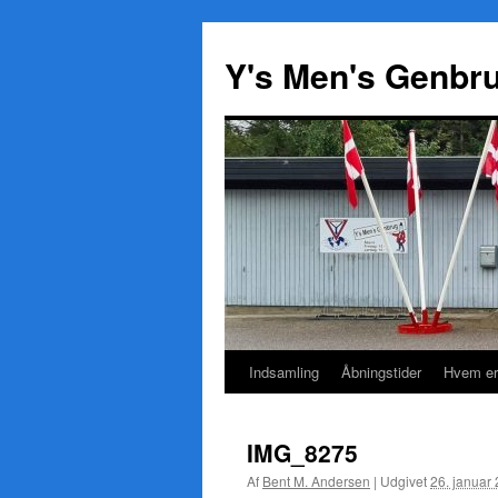
Y's Men's Genbr
Indsamling
Åbningstider
Hvem er
Hop
til
IMG_8275
indhold
Af
Bent M. Andersen
|
Udgivet
26. januar