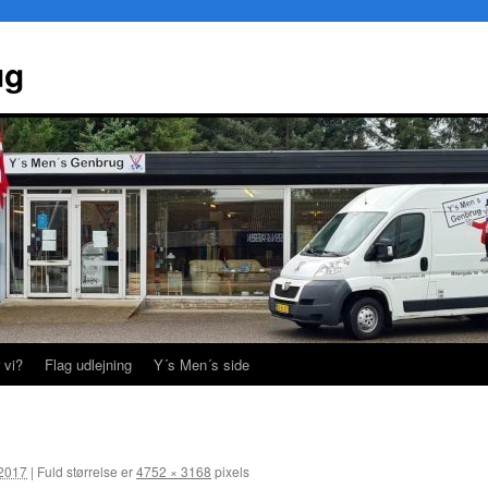
ug
 vi?
Flag udlejning
Y´s Men´s side
 2017
|
Fuld størrelse er
4752 × 3168
pixels