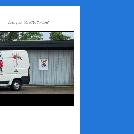
Østergade 56, 6520 Toftlund