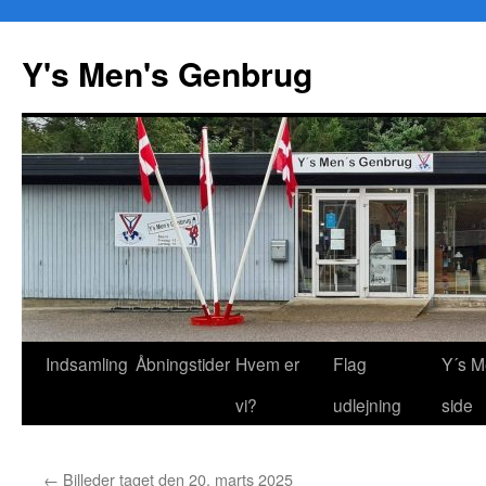
Y's Men's Genbrug
Hop
Indsamling
Åbningstider
Hvem er
Flag
Y´s M
til
vi?
udlejning
side
indhold
←
Billeder taget den 20. marts 2025