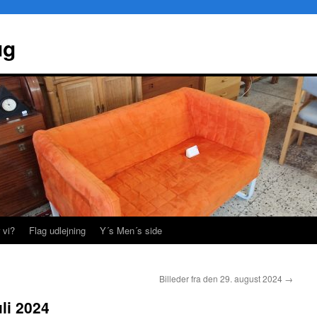
ug
 vi?
Flag udlejning
Y´s Men´s side
Billeder fra den 29. august 2024
→
uli 2024