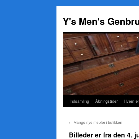
Y's Men's Genbr
Indsamling
Åbningstider
Hvem er
Hop
til
←
Mange nye møbler i butikken
indhold
Billeder er fra den 4. j