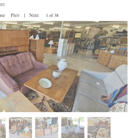
sen
use
Prev
|
Next
2 of 38