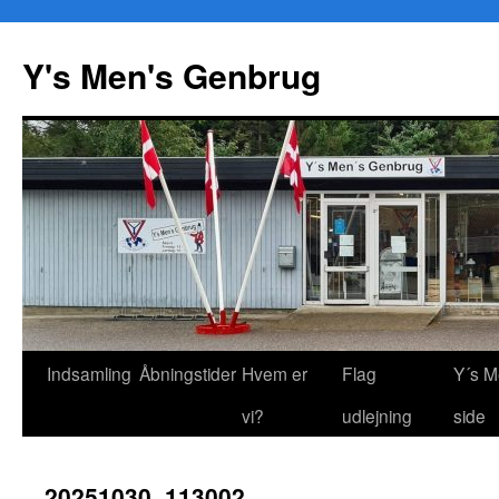
Y's Men's Genbrug
Hop
Indsamling
Åbningstider
Hvem er
Flag
Y´s M
til
vi?
udlejning
side
indhold
20251030_113002