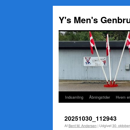
Y's Men's Genbr
Indsamling
Åbningstider
Hvem er
Hop
til
20251030_112943
indhold
Af
Bent M. Andersen
|
Udgivet
30. oktobe