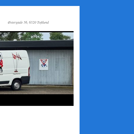
Østergade 56, 6520 Toftlund