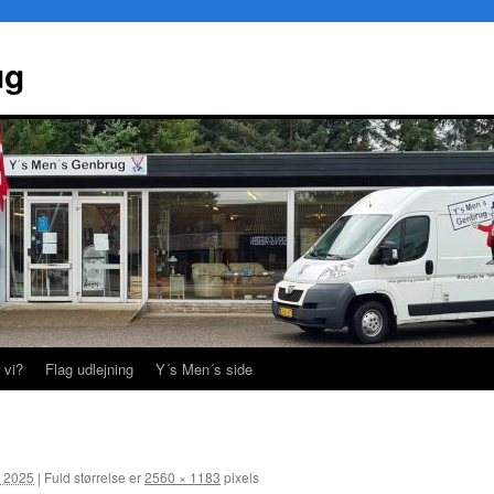
ug
 vi?
Flag udlejning
Y´s Men´s side
r 2025
|
Fuld størrelse er
2560 × 1183
pixels