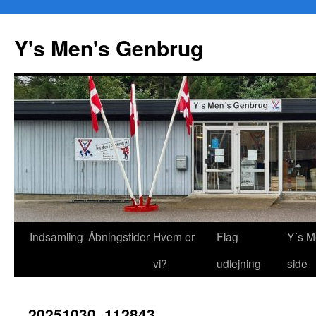
Y's Men's Genbrug
Hop
Indsamling
Åbningstider
Hvem er
Flag
Y´s M
til
vi?
udlejning
side
indhold
20251030_112843