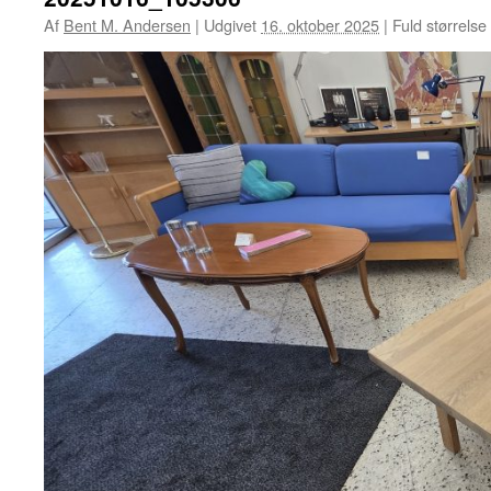
Af
Bent M. Andersen
|
Udgivet
16. oktober 2025
|
Fuld størrelse