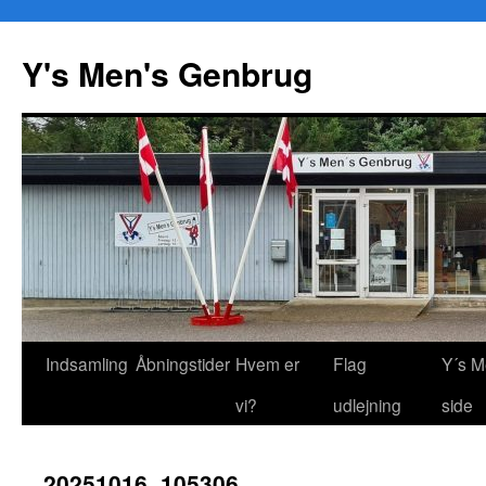
Y's Men's Genbrug
Hop
Indsamling
Åbningstider
Hvem er
Flag
Y´s M
til
vi?
udlejning
side
indhold
20251016_105306