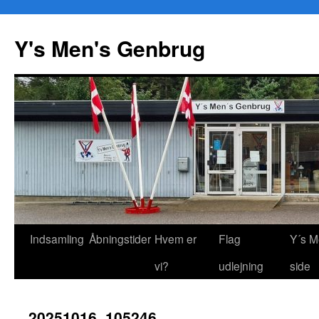
Y's Men's Genbrug
Hop
Indsamling
Åbningstider
Hvem er
Flag
Y´s M
til
vi?
udlejning
side
indhold
20251016_105246