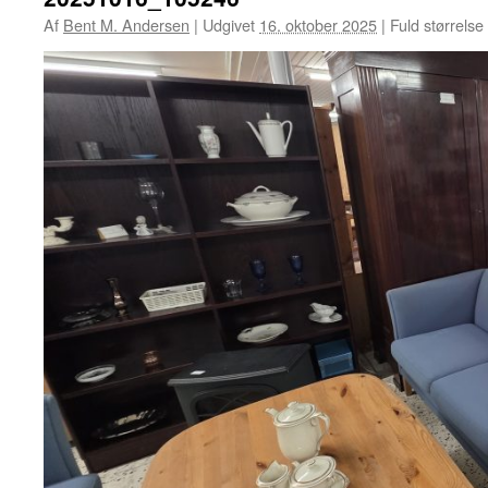
Af
Bent M. Andersen
|
Udgivet
16. oktober 2025
|
Fuld størrelse