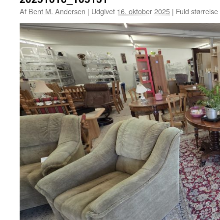
Af
Bent M. Andersen
|
Udgivet
16. oktober 2025
|
Fuld størrelse