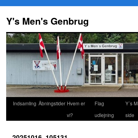
Y's Men's Genbrug
Hop
Indsamling
Åbningstider
Hvem er
Flag
Y´s M
til
vi?
udlejning
side
indhold
20251016_105131