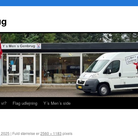
ug
 vi?
Flag udlejning
Y´s Men´s side
r 2025
|
Fuld størrelse er
2560 × 1183
pixels