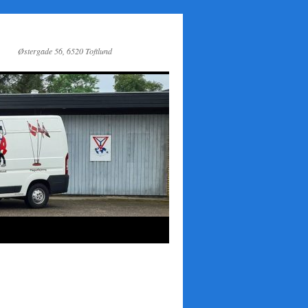
Østergade 56, 6520 Toftlund