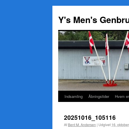
Y's Men's Genbr
Indsamling
Åbningstider
Hvem er
Hop
til
20251016_105116
indhold
Af
Bent M. Andersen
|
Udgivet
16. oktobe