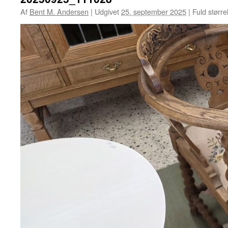
Af
Bent M. Andersen
|
Udgivet
25. september 2025
|
Fuld større