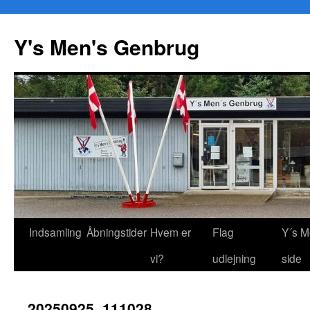
Y's Men's Genbrug
Hop
Indsamling
Åbningstider
Hvem er
Flag
Y´s M
til
vi?
udlejning
side
indhold
20250925_111028