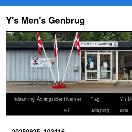
Y's Men's Genbrug
Hop
Indsamling
Åbningstider
Hvem er
Flag
Y´s M
til
vi?
udlejning
side
indhold
20250925_103416