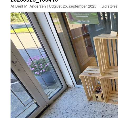
Af
Bent M. Andersen
|
Udgivet
25. september 2025
|
Fuld større