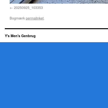
20250925_103353
Bogmærk
permalinket
.
Y's Men's Genbrug