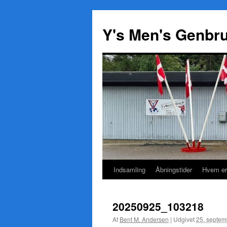
Y's Men's Genbr
Indsamling
Åbningstider
Hvem er
Hop
til
20250925_103218
indhold
Af
Bent M. Andersen
|
Udgivet
25. septem