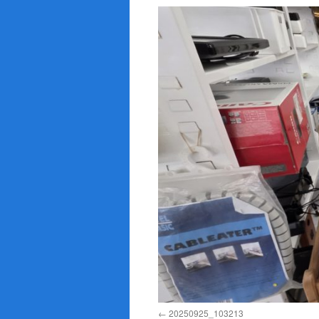
20250925_103213