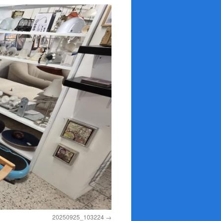
20250925_103224