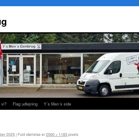
ug
 vi?
Flag udlejning
Y´s Men´s side
ber 2025
|
Fuld størrelse er
2560 × 1183
pixels