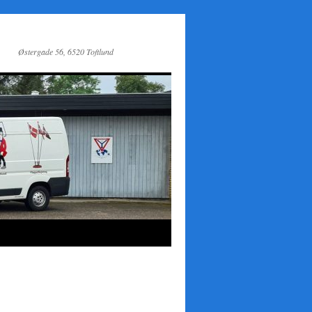
Østergade 56, 6520 Toftlund