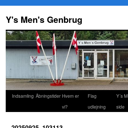
Y's Men's Genbrug
Hop
Indsamling
Åbningstider
Hvem er
Flag
Y´s M
til
vi?
udlejning
side
indhold
20250925_103113