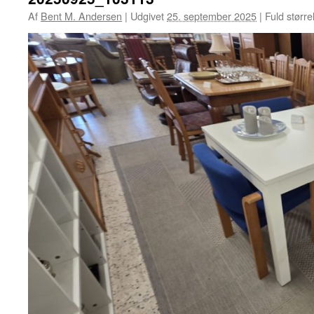
Af
Bent M. Andersen
|
Udgivet
25. september 2025
|
Fuld større