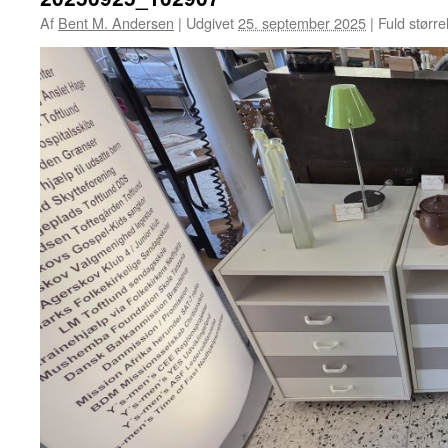
Af
Bent M. Andersen
|
Udgivet
25. september 2025
|
Fuld større