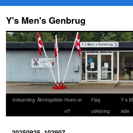
Y's Men's Genbrug
Hop
Indsamling
Åbningstider
Hvem er
Flag
Y´s M
til
vi?
udlejning
side
indhold
20250925_102907