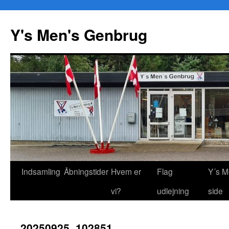
Y's Men's Genbrug
Hop
Indsamling
Åbningstider
Hvem er
Flag
Y´s M
til
vi?
udlejning
side
indhold
20250925_102851