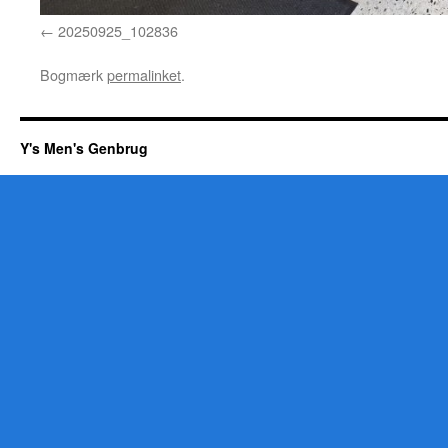
20250925_102836
Bogmærk
permalinket
.
Y's Men's Genbrug