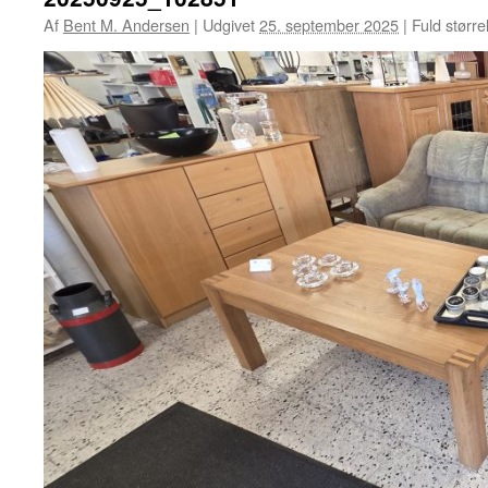
Af
Bent M. Andersen
|
Udgivet
25. september 2025
|
Fuld større