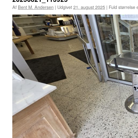
Af
Bent M. Andersen
|
Udgivet
21. august 2025
|
Fuld størrelse 