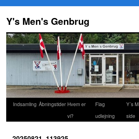
Y's Men's Genbrug
Hop
Indsamling
Åbningstider
Hvem er
Flag
Y´s M
til
vi?
udlejning
side
indhold
20250821_113925