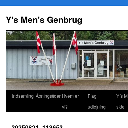
Y's Men's Genbrug
Hop
Indsamling
Åbningstider
Hvem er
Flag
Y´s M
til
vi?
udlejning
side
indhold
20250821_113653