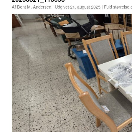
Af
Bent M. Andersen
|
Udgivet
21. august 2025
|
Fuld størrelse 