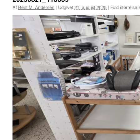
Af
Bent M. Andersen
|
Udgivet
21. august 2025
|
Fuld størrelse 