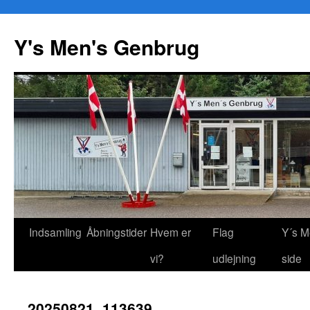
Y's Men's Genbrug
Hop
Indsamling
Åbningstider
Hvem er
Flag
Y´s M
til
vi?
udlejning
side
indhold
20250821_113639