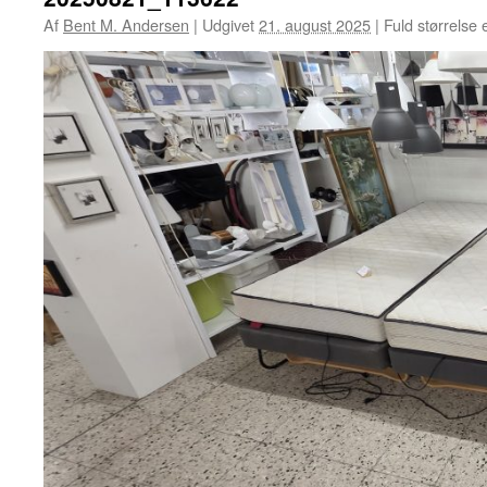
Af
Bent M. Andersen
|
Udgivet
21. august 2025
|
Fuld størrelse 