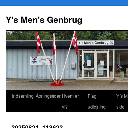
Y's Men's Genbrug
Hop
Indsamling
Åbningstider
Hvem er
Flag
Y´s M
til
vi?
udlejning
side
indhold
20250821_113622