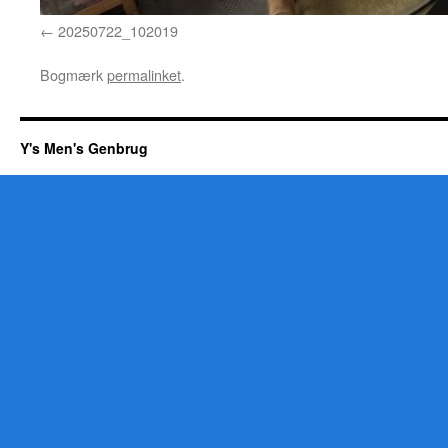
20250722_102019
Bogmærk
permalinket
.
Y's Men's Genbrug