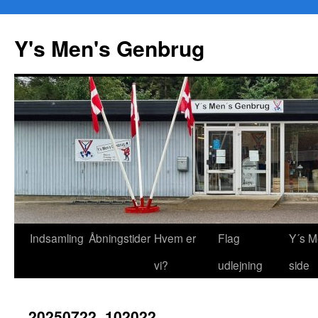
Y's Men's Genbrug
Hop
Indsamling
Åbningstider
Hvem er
Flag
Y´s M
til
vi?
udlejning
side
indhold
20250722_102022