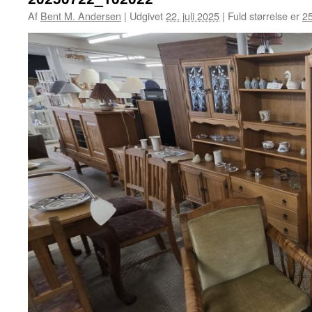
Af
Bent M. Andersen
|
Udgivet
22. juli 2025
|
Fuld størrelse er
2