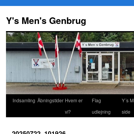
Y's Men's Genbrug
Hop
Indsamling
Åbningstider
Hvem er
Flag
Y´s M
til
vi?
udlejning
side
indhold
20250722_101926