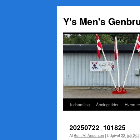
Y's Men's Genbr
Indsamling
Åbningstider
Hvem er
Hop
til
20250722_101825
indhold
Af
Bent M. Andersen
|
Udgivet
22. juli 20