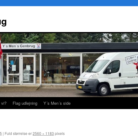
ug
 vi?
Flag udlejning
Y´s Men´s side
25
|
Fuld størrelse er
2560 × 1183
pixels