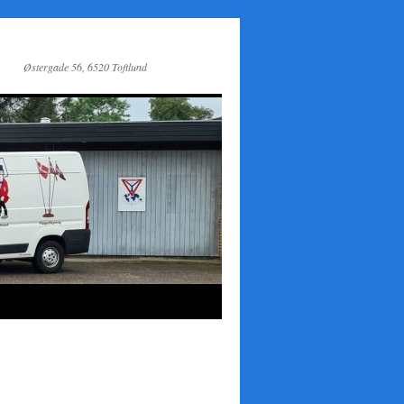
Østergade 56, 6520 Toftlund