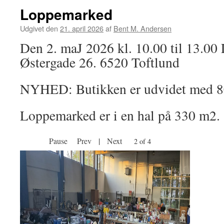
i
Loppemarked
butikken
30.
Udgivet den
21. april 2026
af
Bent M. Andersen
april
Den 2. maJ 2026 kl. 10.00 til 1
2026
Østergade 26. 6520 Toftlund
NYHED: Butikken er udvidet med 80
Loppemarked er i en hal på 330 m2.
Pause
Prev
|
Next
2 of 4