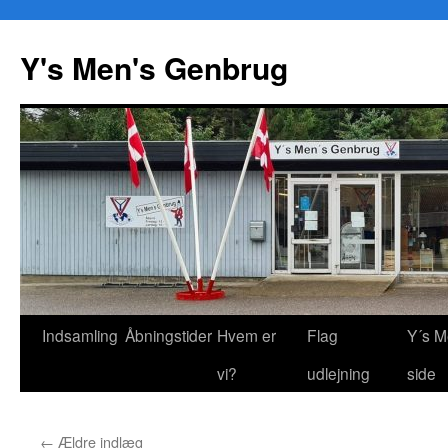
Y's Men's Genbrug
Hop
Indsamling
Åbningstider
Hvem er
Flag
Y´s M
til
vi?
udlejning
side
indhold
←
Ældre indlæg