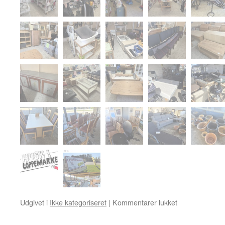
til
Udgivet i
Ikke kategoriseret
|
Kommentarer lukket
Billeder
taget